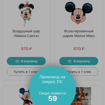
Воздушный шар
Фольгированный
«Микки Санта»
шарик Микки Маус
970
₽
970
₽
В корзину
В корзину
Купить в 1 клик
Купить в 1 клик
Промокод на
скидку 5%:
Скоро появится
58