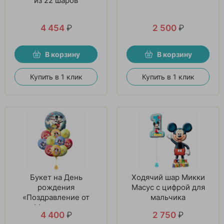
из 22 шаров
4 454
₽
2 500
₽
В корзину
В корзину
Купить в 1 клик
Купить в 1 клик
Букет на День
Ходячий шар Микки
рождения
Масус с цифрой для
«Поздравление от
мальчика
Микки и его
4 400
₽
2 750
₽
друзей-2» из 21 шаров