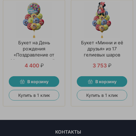
Букет на День
Букет «Минни и её
рождения
друзья» из 17
«Поздравление от
гелиевых шаров
Минни и его друзей»
4 400
₽
3 753
₽
из 21 шаров
В корзину
В корзину
Купить в 1 клик
Купить в 1 клик
КОНТАКТЫ