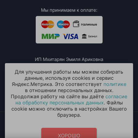
Мы принимаем к оплате:
ИП Мхитарян Эмиля Ариковна
ИНН: 771385063807
ОГРН / ОГРНИП: 319508100076230
Для улучшения работы мы можем собирать
данные, используя cookies и сервис
Яндекс.Метрика. Это соответствует
политике
в отношении персональных данных.
Продолжая работу на сайте вы даёте
согласие
на обработку персональных данных
. Файлы
cookie можно отключить в настройках Вашего
браузера.
2014 - 2026 © «ОКЕАН ШАРОВ» Воздушные шары с
круглосуточной доставкой в Химках
Политика конфиденциальности
и
согласие на обработку
ХОРОШО
персональных данных