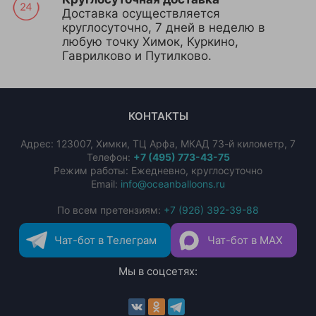
Доставка осуществляется
круглосуточно, 7 дней в неделю в
любую точку Химок, Куркино,
Гаврилково и Путилково.
КОНТАКТЫ
Адрес:
123007
,
Химки
,
ТЦ Арфа, МКАД 73-й километр, 7
Телефон:
+7 (495) 773-43-75
Режим работы: Ежедневно, круглосуточно
Email:
info@oceanballoons.ru
По всем претензиям:
+7 (926) 392-39-88
Чат-бот в Телеграм
Чат-бот в MAX
Мы в соцсетях: