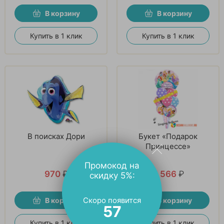
В корзину
В корзину
Купить в 1 клик
Купить в 1 клик
В поисках Дори
Букет «Подарок
Принцессе»
Промокод на
970
₽
5 566
₽
скидку 5%:
Скоро появится
В корзину
В корзину
56
Купить в 1 клик
Купить в 1 клик