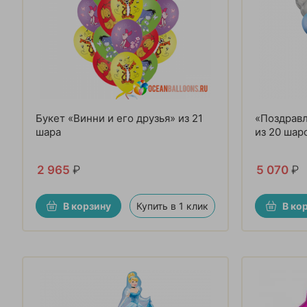
Букет «Винни и его друзья» из 21
«Поздравл
шара
из 20 шар
2 965
₽
5 070
₽
В корзину
Купить в 1 клик
В ко