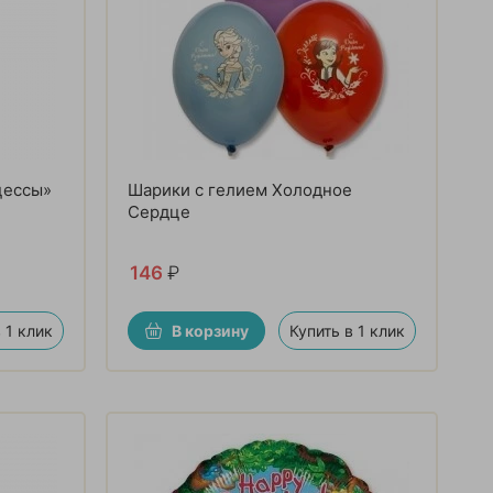
цессы»
Шарики с гелием Холодное
Сердце
146
₽
 1 клик
В корзину
Купить в 1 клик