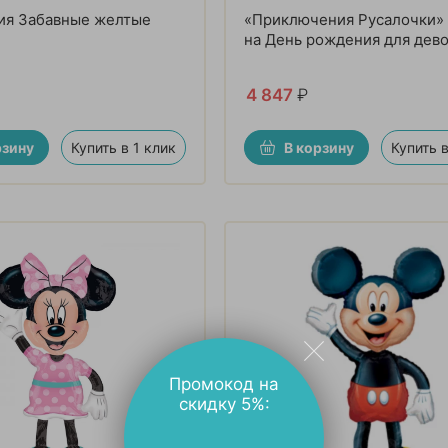
ия Забавные желтые
«Приключения Русалочки» 
на День рождения для дев
4 847
₽
рзину
Купить в 1 клик
В корзину
Купить в
Промокод на
скидку 5%: