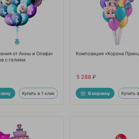
ения от Анны и Олафа»
Композиция «Корона Прин
ов с гелием
5 288
₽
рзину
Купить в 1 клик
В корзину
Купить в