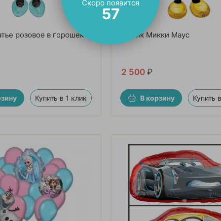
Скоро появится
56
тье розовое в горошек
Шарик Микки Маус
2 500
₽
рзину
Купить в 1 клик
В корзину
Купить в