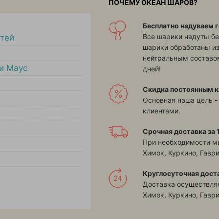
ПОЧЕМУ ОКЕАН ШАРОВ?
Бесплатно надуваем г
Все шарики надуты бе
тей
шарики обработаны и
нейтральным составом
и Маус
дней!
Скидка постоянным к
Основная наша цель -
клиентами.
Срочная доставка за 1
При необходимости м
Химок, Куркино, Гавр
Круглосуточная дост
Доставка осуществляе
Химок, Куркино, Гавр