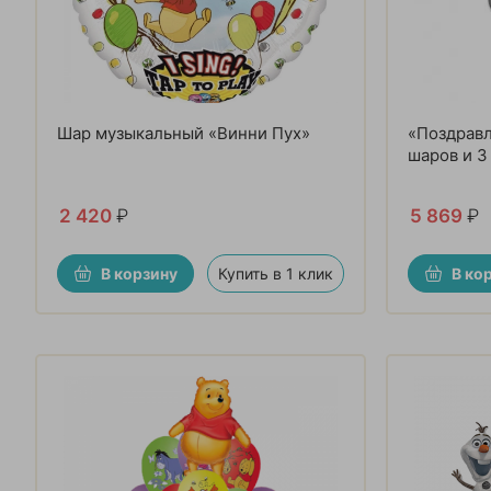
Шар музыкальный «Винни Пух»
«Поздравл
шаров и 3
2 420
₽
5 869
₽
В корзину
Купить в 1 клик
В ко