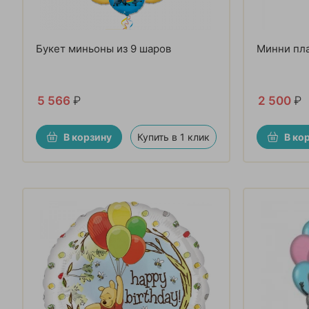
Букет миньоны из 9 шаров
Минни пла
5 566
₽
2 500
₽
В корзину
Купить в 1 клик
В ко