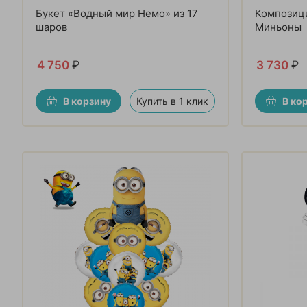
Букет «Водный мир Немо» из 17
Композиц
шаров
Миньоны
4 750
₽
3 730
₽
В корзину
Купить в 1 клик
В ко