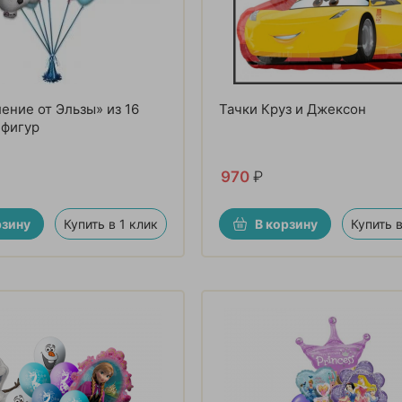
ение от Эльзы» из 16
Тачки Круз и Джексон
 фигур
970
₽
рзину
Купить в 1 клик
В корзину
Купить в