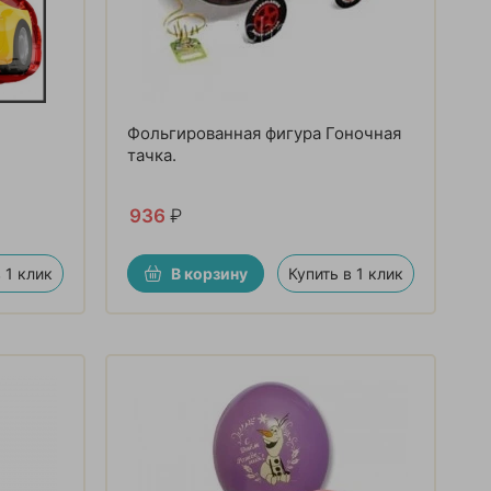
Фольгированная фигура Гоночная
тачка.
936
₽
 1 клик
В корзину
Купить в 1 клик