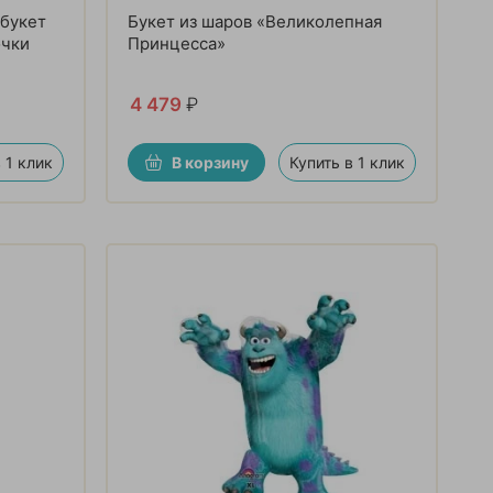
букет
Букет из шаров «Великолепная
очки
Принцесса»
4 479
₽
 1 клик
В корзину
Купить в 1 клик