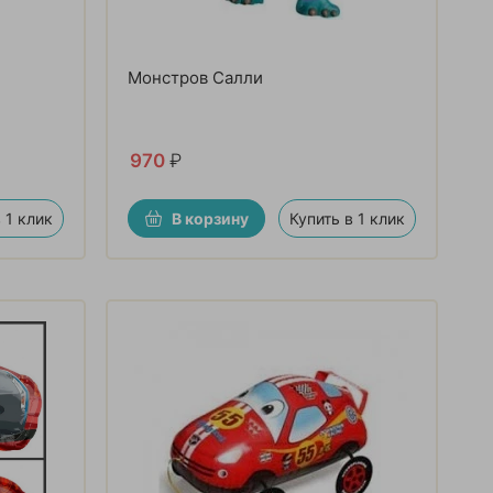
Монстров Салли
970
₽
 1 клик
В корзину
Купить в 1 клик