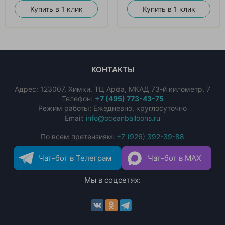
Купить в 1 клик
Купить в 1 клик
КОНТАКТЫ
Адрес:
123007
,
Химки
,
ТЦ Арфа, МКАД 73-й километр, 7
Телефон:
+7 (495) 773-43-75
Режим работы: Ежедневно, круглосуточно
Email:
info@oceanballoons.ru
По всем претензиям:
+7 (926) 392-39-88
Чат-бот в Телеграм
Чат-бот в MAX
Мы в соцсетях: