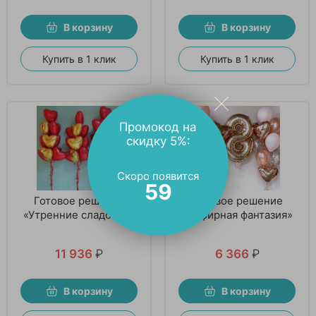
В корзину
В корзину
Купить в 1 клик
Купить в 1 клик
Промокод на
скидку 5%:
Скоро появится
58
Готовое решение
Готовое решение
«Утренние сладости»
«Зефирная фантазия»
11 936
₽
6 366
₽
В корзину
В корзину