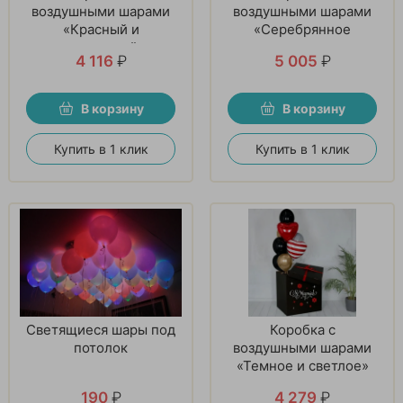
воздушными шарами
воздушными шарами
«Красный и
«Серебрянное
прозрачный»
мгновение»
4 116
₽
5 005
₽
В корзину
В корзину
Купить в 1 клик
Купить в 1 клик
Светящиеся шары под
Коробка с
потолок
воздушными шарами
«Темное и светлое»
190
₽
4 279
₽