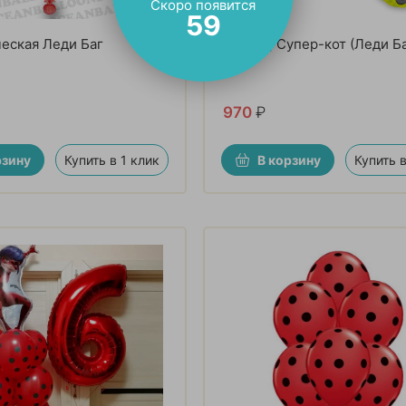
Скоро появится
57
еская Леди Баг
Фигура, Супер-кот (Леди Ба
970
₽
рзину
Купить в 1 клик
В корзину
Купить в