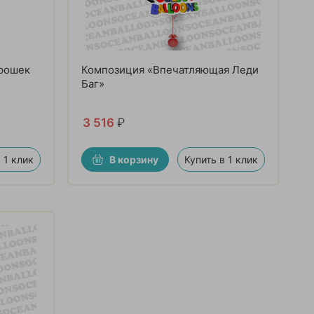
орошек
Композиция «Впечатляющая Леди
Баг»
3 516
₽
 1 клик
В корзину
Купить в 1 клик