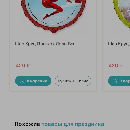
Шар Круг, Прыжок Леди Баг
Шар Круг,
420
₽
420
₽
В корзину
Купить в 1 клик
В ко
Похожие
товары для праздника