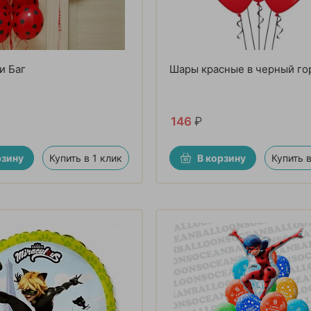
и Баг
Шары красные в черный г
146
₽
рзину
Купить в 1 клик
В корзину
Купить в