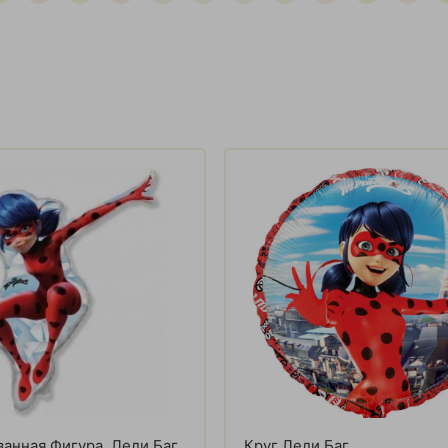
анная Фигура, Леди Баг
Круг Леди Баг