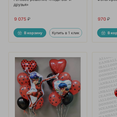
друзья»
9 075
₽
970
₽
В корзину
Купить в 1 клик
В ко