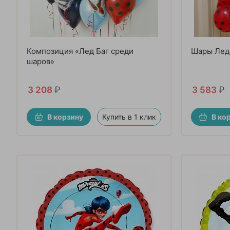
Композиция «Лед Баг среди
Шары Лед
шаров»
3 208
₽
3 583
₽
В корзину
Купить в 1 клик
В ко