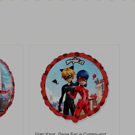
Шар Круг, Леди Баг и Супер-кот