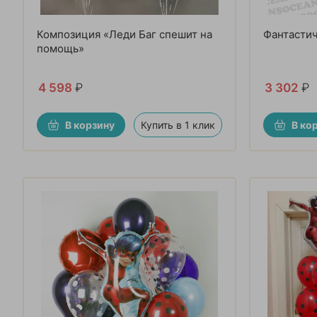
Композиция «Леди Баг спешит на
Фантастич
помощь»
4 598
₽
3 302
₽
В корзину
Купить в 1 клик
В ко