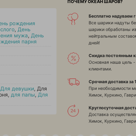
ПОЧЕМУ ОКЕАН ШАРОВ?
Бесплатно надуваем г
Все шарики надуты бе
ень рождения
слого
,
День
шарики обработаны и
дения мужа
,
День
нейтральным составом
ождения парня
дней!
Скидка постоянным к
Основная наша цель -
клиентами.
Срочная доставка за 1
При необходимости м
,
Для девушки
,
Для
рня
,
для папы
,
Для
Химок, Куркино, Гавр
Круглосуточная дост
Доставка осуществляе
Химок, Куркино, Гавр