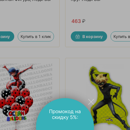
463
₽
рзину
Купить в 1 клик
В корзину
Купить в
Промокод на
скидку 5%: