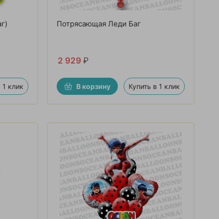
г)
Потрясающая Леди Баг
2 929
₽
 1 клик
В корзину
Купить в 1 клик