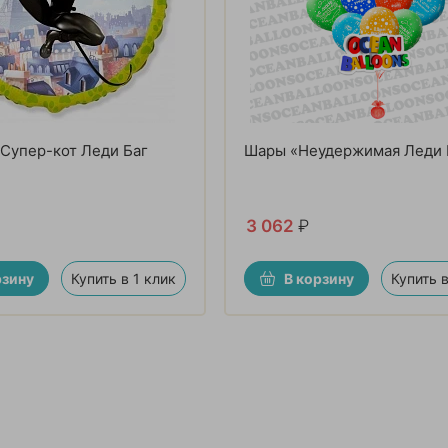
 Супер-кот Леди Баг
Шары «Неудержимая Леди 
3 062
₽
рзину
Купить в 1 клик
В корзину
Купить в