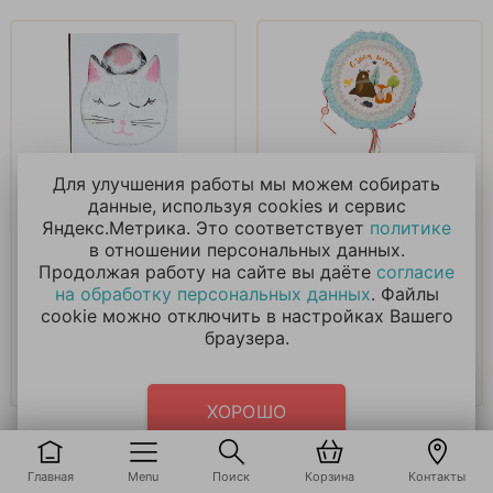
Пиньята комплект
Пиньята С ДР Лесные
Для улучшения работы мы можем собирать
Котик 40см Лапка
Друзья с лентами
данные, используя cookies и сервис
13см
Яндекс.Метрика. Это соответствует
политике
в отношении персональных данных.
1 900
₽
1 900
₽
Продолжая работу на сайте вы даёте
согласие
на обработку персональных данных
. Файлы
cookie можно отключить в настройках Вашего
В корзину
В корзину
браузера.
Купить в 1 клик
Купить в 1 клик
ХОРОШО
Главная
Menu
Поиск
Корзина
Контакты