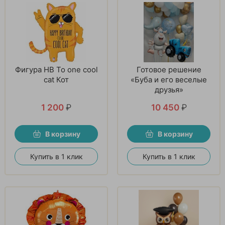
Фигура HB To one cool
Готовое решение
cat Кот
«Буба и его веселые
друзья»
1 200
₽
10 450
₽
В корзину
В корзину
Купить в 1 клик
Купить в 1 клик