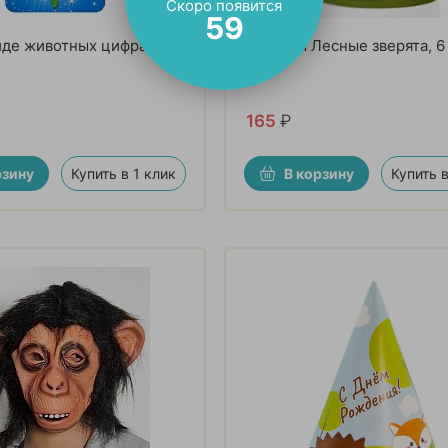
Скоро появится
57
иде животных цифра 6
Стаканы Лесные зверята, 6
165
₽
рзину
Купить в 1 клик
В корзину
Купить в