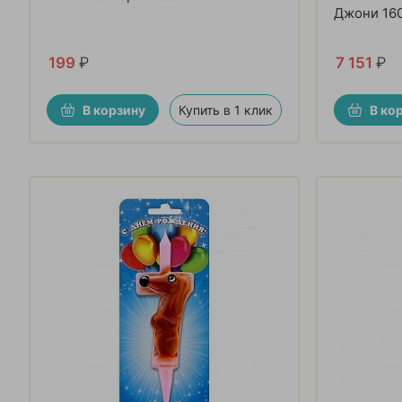
Джони 16
199
₽
7 151
₽
В корзину
Купить в 1 клик
В ко