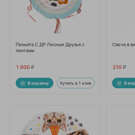
Пиньята С ДР Лесные Друзья с
Свеча в в
лентами
1 900
₽
210
₽
В корзину
Купить в 1 клик
В ко