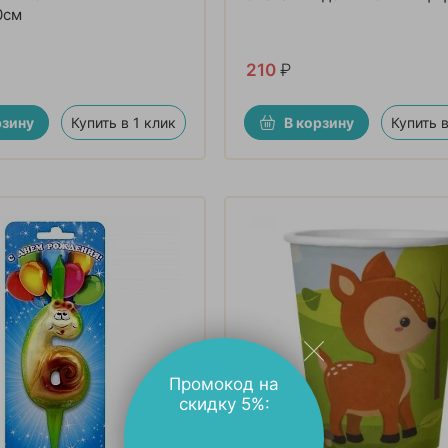
0см
210
₽
рзину
Купить в 1 клик
В корзину
Купить в
Промокод на
скидку 5%: