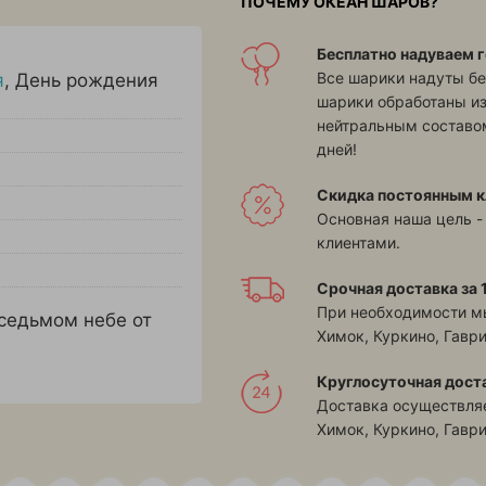
ПОЧЕМУ ОКЕАН ШАРОВ?
Бесплатно надуваем г
Все шарики надуты бе
я
,
День рождения
шарики обработаны и
нейтральным составом
дней!
Скидка постоянным к
Основная наша цель -
клиентами.
Срочная доставка за 1
При необходимости м
 седьмом небе от
Химок, Куркино, Гавр
Круглосуточная дост
Доставка осуществляе
Химок, Куркино, Гавр