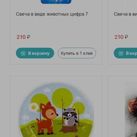
Свеча в виде животных цифра 7
Свеча в в
210
₽
210
₽
В корзину
Купить в 1 клик
В ко