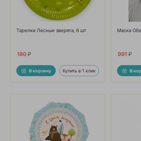
Тарелки Лесные зверята, 6 шт
Маска Обе
180
₽
991
₽
В корзину
Купить в 1 клик
В ко