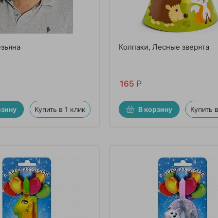
зьяна
Колпаки, Лесные зверята
165
₽
рзину
Купить в 1 клик
В корзину
Купить в