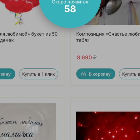
Скоро появится
57
ля любимой» букет из 50
Композиция «Счастье люби
рдечек
тебя»
8 690
₽
рзину
Купить в 1 клик
В корзину
Купить в