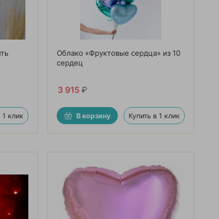
ть
Облако «Фруктовые сердца» из 10
сердец
3 915
₽
 1 клик
В корзину
Купить в 1 клик