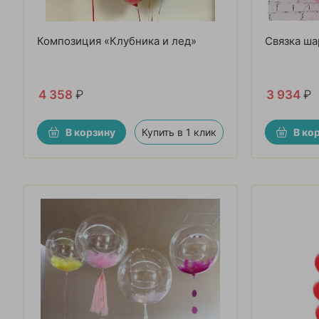
Композиция «Клубника и лед»
Связка ша
4 358
₽
3 934
₽
В корзину
Купить в 1 клик
В ко