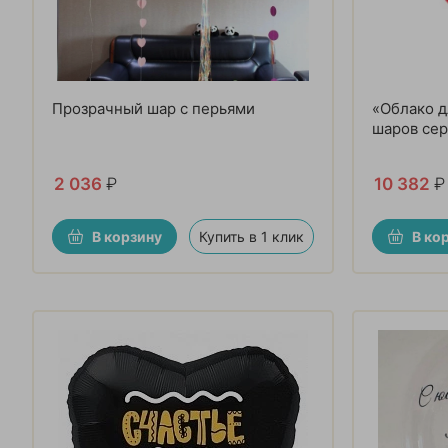
Прозрачный шар с перьями
«Облако д
шаров се
2 036
₽
10 382
₽
В корзину
Купить в 1 клик
В ко