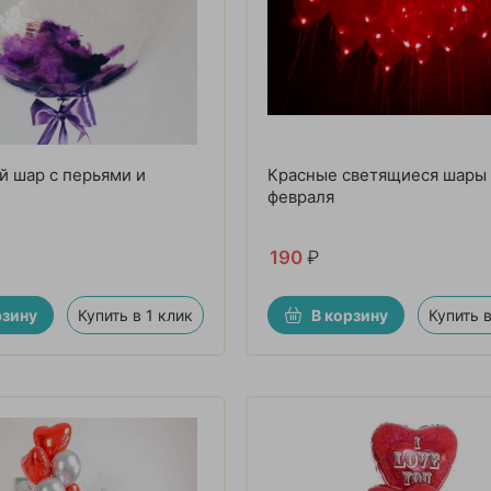
 шар с перьями и
Красные светящиеся шары 
февраля
190
₽
рзину
Купить в 1 клик
В корзину
Купить в