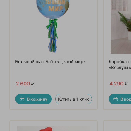
Большой шар Бабл «Целый мир»
Коробка 
«Воздушн
2 600
₽
4 290
₽
В корзину
Купить в 1 клик
В ко