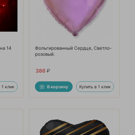
на 14
Фольгированный Сердце, Светло-
розовый.
386
₽
 1 клик
В корзину
Купить в 1 клик