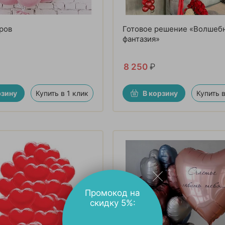
ров
Готовое решение «Волшеб
фантазия»
8 250
₽
рзину
Купить в 1 клик
В корзину
Купить в
Промокод на
скидку 5%: