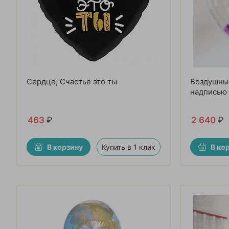
Сердце, Счастье это ты
Воздушный
надписью
463
₽
2 640
₽
В корзину
Купить в 1 клик
В ко