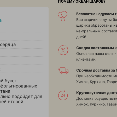
ПОЧЕМУ ОКЕАН ШАРОВ?
Бесплатно надуваем г
Все шарики надуты бе
а
шарики обработаны и
нейтральным составом
дней!
сердца
Скидка постоянным к
Основная наша цель -
клиентами.
е
Срочная доставка за 1
При необходимости м
й букет
Химок, Куркино, Гавр
3 фольгированных
итана
Круглосуточная дост
ально подойдет для
Доставка осуществляе
шей второй
Химок, Куркино, Гавр