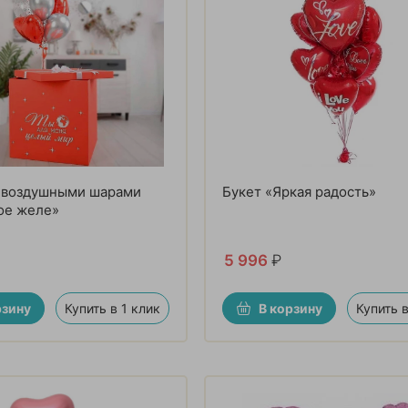
с воздушными шарами
Букет «Яркая радость»
ое желе»
5 996
₽
рзину
Купить в 1 клик
В корзину
Купить в