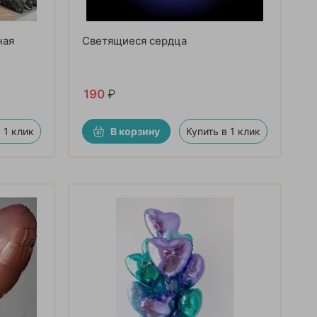
ная
Светящиеся сердца
190
₽
 1 клик
В корзину
Купить в 1 клик