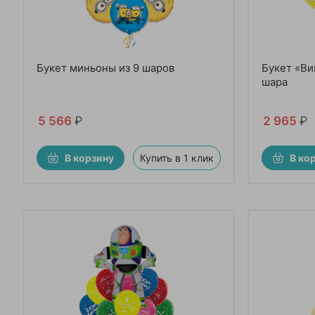
Букет миньоны из 9 шаров
Букет «Ви
шара
5 566
₽
2 965
₽
В корзину
Купить в 1 клик
В ко