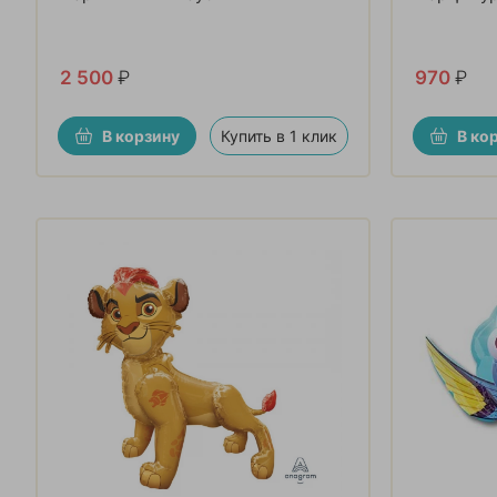
2 500
₽
970
₽
В корзину
Купить в 1 клик
В ко