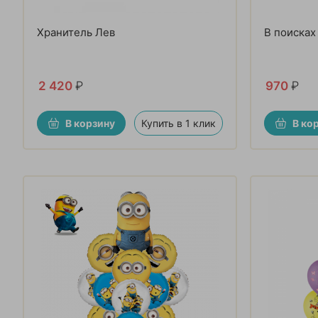
Хранитель Лев
В поисках
2 420
₽
970
₽
В корзину
Купить в 1 клик
В ко