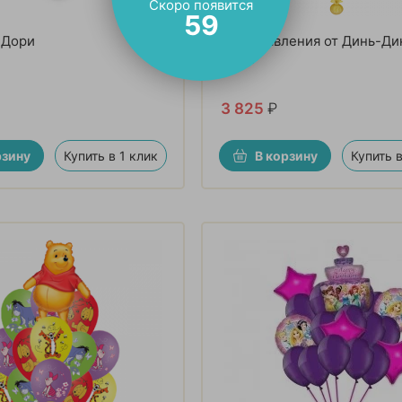
Скоро появится
57
 Дори
«Поздравления от Динь-Ди
букет
3 825
₽
рзину
Купить в 1 клик
В корзину
Купить в