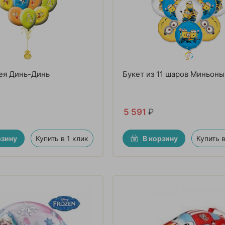
ея Динь-Динь
Букет из 11 шаров Миньоны
5 591
₽
рзину
Купить в 1 клик
В корзину
Купить в