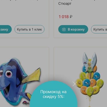
Стюарт
1 018
₽
рзину
Купить в 1 клик
В корзину
Купить в
Промокод на
скидку 5%: