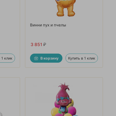
Винни пух и пчелы
3 851
₽
 1 клик
В корзину
Купить в 1 клик