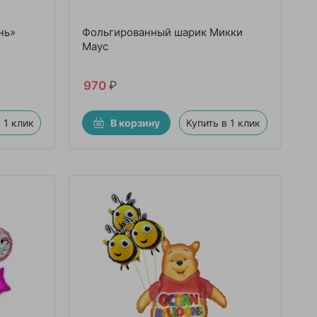
нь»
Фольгированный шарик Микки
Маус
970
₽
 1 клик
В корзину
Купить в 1 клик