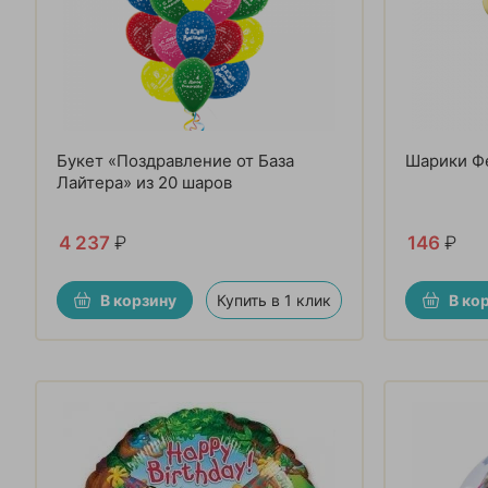
Букет «Поздравление от База
Шарики Ф
Лайтера» из 20 шаров
4 237
₽
146
₽
В корзину
Купить в 1 клик
В ко