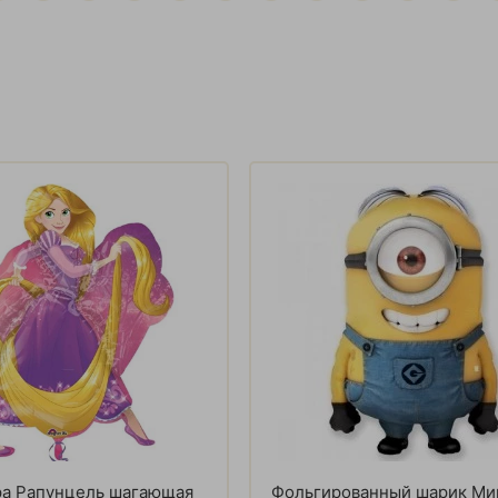
ра Рапунцель шагающая
Фольгированный шарик Ми