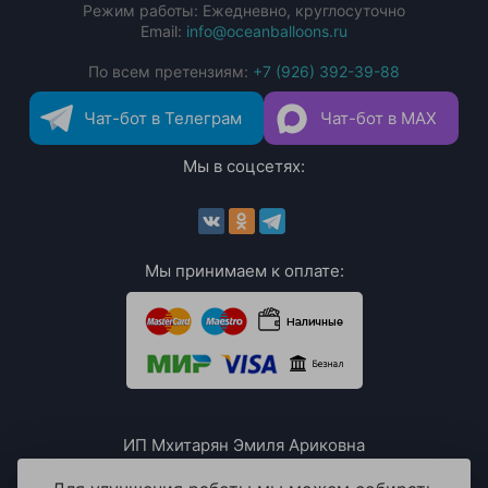
Режим работы: Ежедневно, круглосуточно
Email:
info@oceanballoons.ru
По всем претензиям:
+7 (926) 392-39-88
Чат-бот в Телеграм
Чат-бот в MAX
Мы в соцсетях:
Мы принимаем к оплате:
ИП Мхитарян Эмиля Ариковна
ИНН: 771385063807
ОГРН / ОГРНИП: 319508100076230