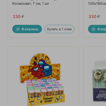
Космонавт, 7 см, 1 шт
130х180с
230
₽
330
₽
В корзину
Купить в 1 клик
В ко