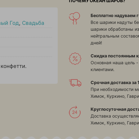
ПОЧЕМУ ОКЕАН ШАРОВ?
Бесплатно надуваем г
Все шарики надуты бе
вый Год
,
Свадьба
шарики обработаны и
нейтральным составом
дней!
Скидка постоянным к
Основная наша цель -
 конфетти.
клиентами.
Срочная доставка за 1
При необходимости м
Химок, Куркино, Гавр
Круглосуточная дост
Доставка осуществляе
Химок, Куркино, Гавр