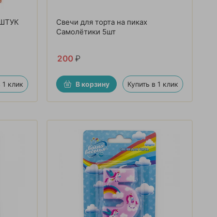
 ШТУК
Свечи для торта на пиках
Самолётики 5шт
200
₽
 1 клик
В корзину
Купить в 1 клик