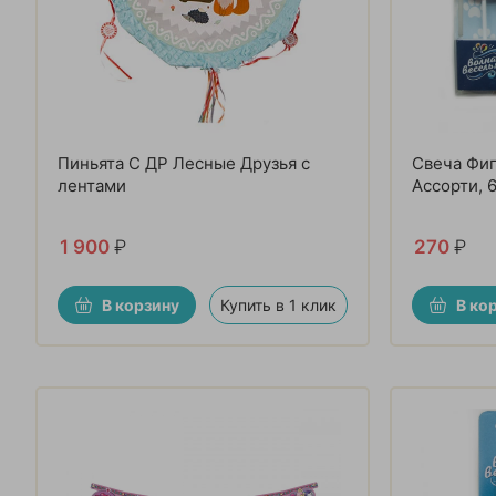
Пиньята С ДР Лесные Друзья с
Свеча Фиг
лентами
Ассорти, 
1 900
₽
270
₽
В корзину
Купить в 1 клик
В ко