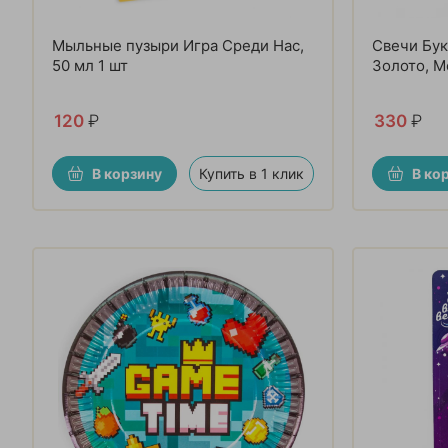
Мыльные пузыри Игра Среди Нас,
Свечи Бу
50 мл 1 шт
Золото, М
120
₽
330
₽
В корзину
Купить в 1 клик
В ко