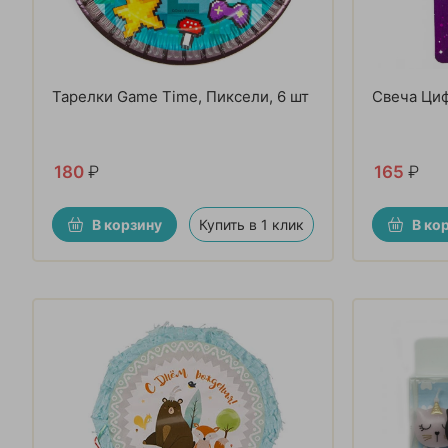
Тарелки Game Time, Пиксели, 6 шт
Свеча Циф
180
₽
165
₽
В корзину
Купить в 1 клик
В ко