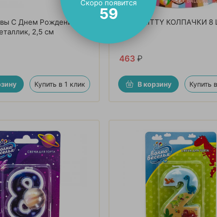
Скоро появится
57
квы С Днем Рождения,
HELLO KITTY КОЛПАЧКИ 8
еталлик, 2,5 см
463
₽
рзину
Купить в 1 клик
В корзину
Купить в