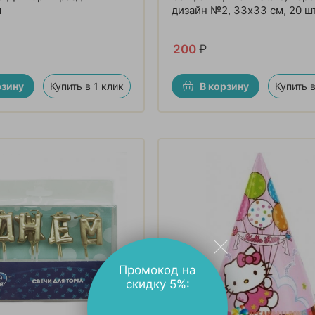
м
дизайн №2, 33х33 см, 20 ш
200
₽
рзину
Купить в 1 клик
В корзину
Купить в
Промокод на
скидку 5%: