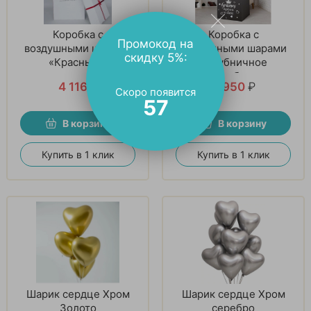
Коробка с
Коробка с
Промокод на
воздушными шарами
воздушными шарами
скидку 5%:
«Красный и
«Клубничное
прозрачный»
серебро»
4 116
₽
4 950
₽
Скоро появится
56
В корзину
В корзину
Купить в 1 клик
Купить в 1 клик
Шарик сердце Хром
Шарик сердце Хром
Золото
серебро