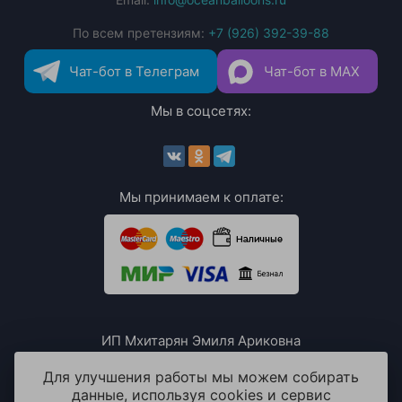
По всем претензиям:
+7 (926) 392-39-88
Чат-бот в Телеграм
Чат-бот в MAX
Мы в соцсетях:
Мы принимаем к оплате:
ИП Мхитарян Эмиля Ариковна
ИНН: 771385063807
ОГРН / ОГРНИП: 319508100076230
Для улучшения работы мы можем собирать
данные, используя cookies и сервис