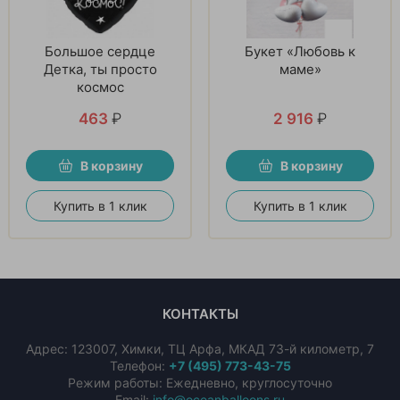
Большое сердце
Букет «Любовь к
Детка, ты просто
маме»
космос
463
₽
2 916
₽
В корзину
В корзину
Купить в 1 клик
Купить в 1 клик
КОНТАКТЫ
Адрес:
123007
,
Химки
,
ТЦ Арфа, МКАД 73-й километр, 7
Телефон:
+7 (495) 773-43-75
Режим работы: Ежедневно, круглосуточно
Email:
info@oceanballoons.ru