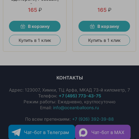
9 см
165
₽
165
₽
В корзину
В корзину
Купить в 1 клик
Купить в 1 клик
КОНТАКТЫ
Адрес:
123007
,
Химки
,
ТЦ Арфа, МКАД 73-й километр, 7
Телефон:
+7 (495) 773-43-75
Режим работы: Ежедневно, круглосуточно
Email:
info@oceanballoons.ru
По всем претензиям:
+7 (926) 392-39-88
Чат-бот в Телеграм
Чат-бот в MAX