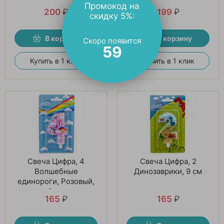
Промокод на
200
₽
199
₽
скидку 5%:
В корзину
В корзину
Скоро появится
58
Купить в 1 клик
Купить в 1 клик
Свеча Цифра, 4
Свеча Цифра, 2
Волшебные
Динозаврики, 9 см
единороги, Розовый,
9 см
165
₽
165
₽