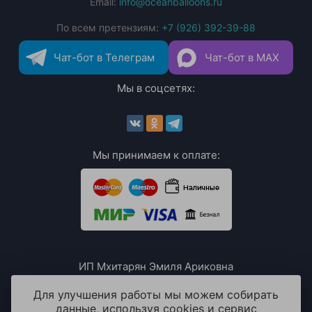
Email:
info@oceanballoons.ru
По всем претензиям:
+7 (926) 392-39-88
Чат-бот в Телеграм
Чат-бот в MAX
Мы в соцсетях:
Мы принимаем к оплате:
ИП Мхитарян Эмиля Ариковна
ИНН: 771385063807
ОГРН / ОГРНИП: 319508100076230
Для улучшения работы мы можем собирать
данные, используя cookies и сервис