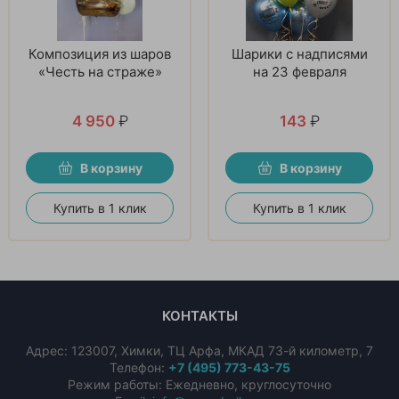
Композиция из шаров
Шарики с надписями
«Честь на страже»
на 23 февраля
4 950
₽
143
₽
В корзину
В корзину
Купить в 1 клик
Купить в 1 клик
КОНТАКТЫ
Адрес:
123007
,
Химки
,
ТЦ Арфа, МКАД 73-й километр, 7
Телефон:
+7 (495) 773-43-75
Режим работы: Ежедневно, круглосуточно