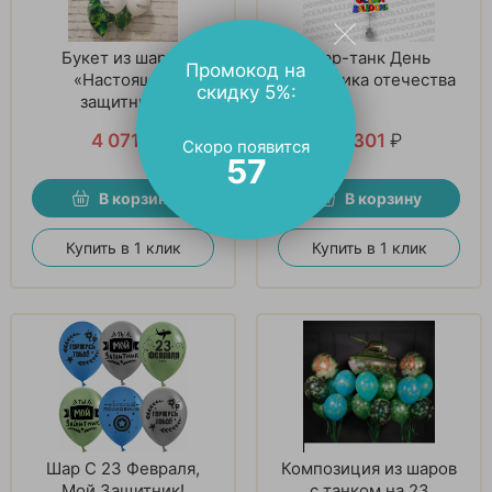
Букет из шаров
Шар-танк День
Промокод на
«Настоящий
защитника отечества
скидку 5%:
защитник»
4 071
₽
3 301
₽
Скоро появится
56
В корзину
В корзину
Купить в 1 клик
Купить в 1 клик
Шар С 23 Февраля,
Композиция из шаров
Мой Защитник!
с танком на 23