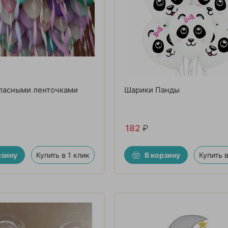
тласными ленточками
Шарики Панды
182
₽
рзину
Купить в 1 клик
В корзину
Купить в