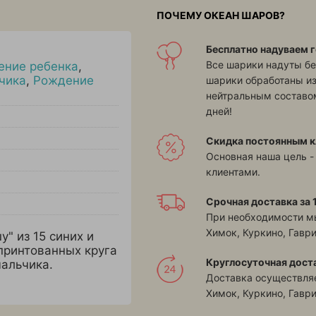
ПОЧЕМУ ОКЕАН ШАРОВ?
Бесплатно надуваем г
Все шарики надуты бе
ение ребенка
,
чика
,
Рождение
шарики обработаны и
нейтральным составом
дней!
Скидка постоянным к
Основная наша цель -
клиентами.
Срочная доставка за 1
При необходимости м
Химок, Куркино, Гавр
 из 15 синих и
принтованных круга
Круглосуточная дост
альчика.
Доставка осуществляе
Химок, Куркино, Гавр