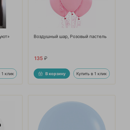
 уют»
Воздушный шар, Розовый пастель
135
₽
 1 клик
В корзину
Купить в 1 клик