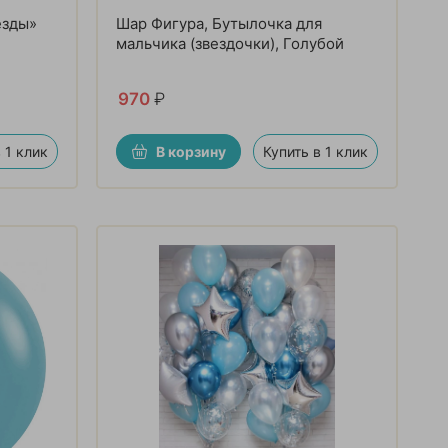
езды»
Шар Фигура, Бутылочка для
мальчика (звездочки), Голубой
970
₽
 1 клик
В корзину
Купить в 1 клик