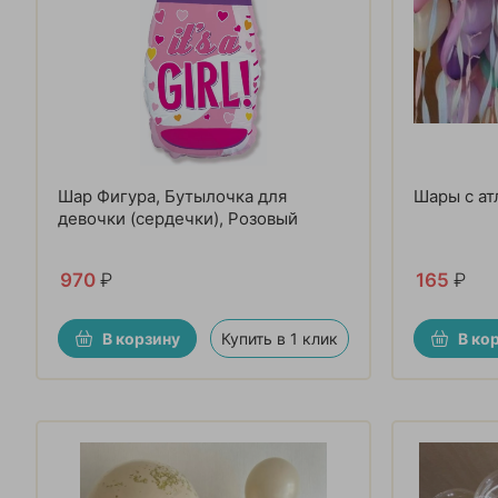
Шар Фигура, Бутылочка для
Шары с а
девочки (сердечки), Розовый
970
₽
165
₽
В корзину
Купить в 1 клик
В ко