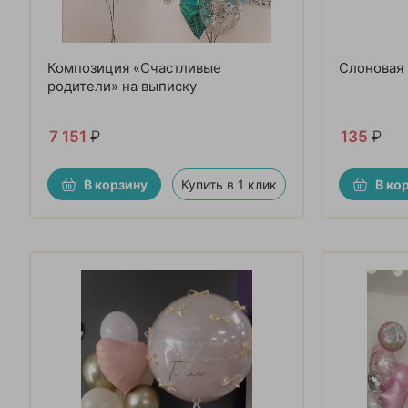
Композиция «Счастливые
Слоновая 
родители» на выписку
7 151
₽
135
₽
В корзину
Купить в 1 клик
В ко