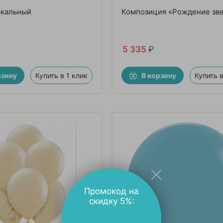
ркальный
Композиция «Рождение зв
5 335
₽
рзину
Купить в 1 клик
В корзину
Купить в
Промокод на
скидку 5%: