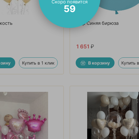
Скоро появится
57
кость
Шар Синяя бирюза
1 651
₽
рзину
Купить в 1 клик
В корзину
Купить в