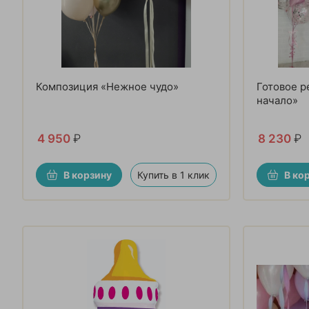
Композиция «Нежное чудо»
Готовое р
начало»
4 950
₽
8 230
₽
В корзину
Купить в 1 клик
В ко