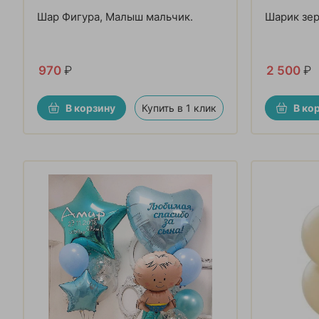
Шар Фигура, Малыш мальчик.
Шарик зе
970
₽
2 500
₽
В корзину
Купить в 1 клик
В ко