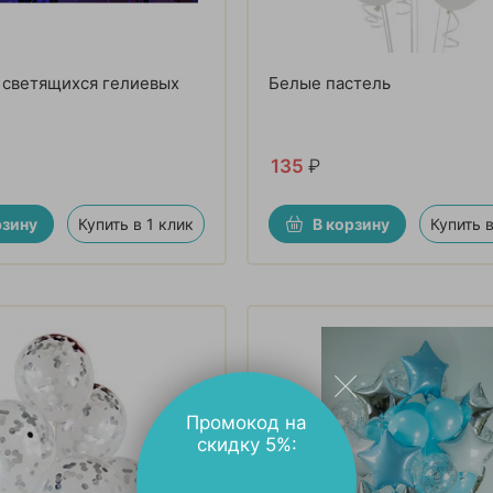
 светящихся гелиевых
Белые пастель
135
₽
рзину
Купить в 1 клик
В корзину
Купить в
Промокод на
скидку 5%: