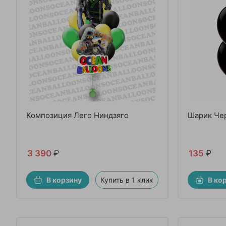
Композиция Лего Ниндзяго
Шарик Че
3 390
₽
135
₽
В корзину
Купить в 1 клик
В ко