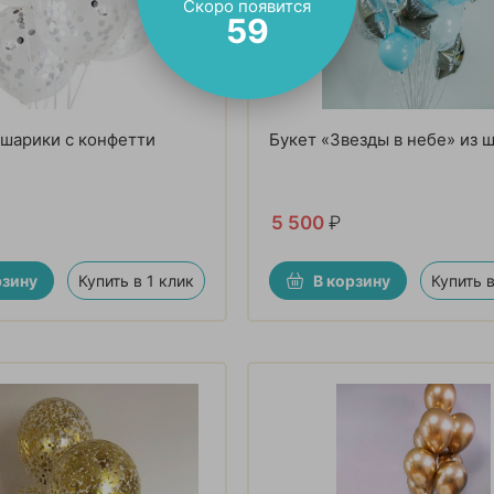
Скоро появится
58
шарики с конфетти
Букет «Звезды в небе» из 
5 500
₽
рзину
Купить в 1 клик
В корзину
Купить в