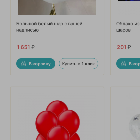
Большой белый шар с вашей
Облако из
надписью
шаров
1 651
₽
201
₽
В корзину
Купить в 1 клик
В ко