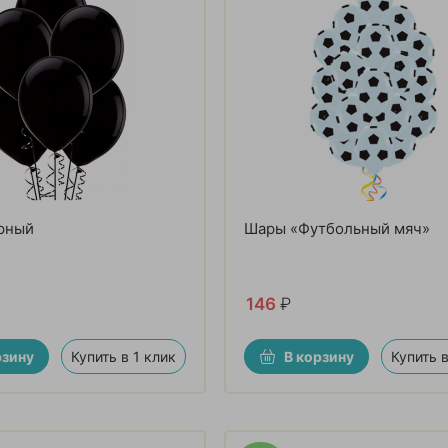
рный
Шары «Футбольный мяч»
146
₽
рзину
Купить в 1 клик
В корзину
Купить в