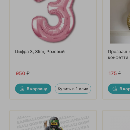
Цифра 3, Slim, Розовый
Прозрачн
конфетти
950
₽
175
₽
В корзину
Купить в 1 клик
В ко