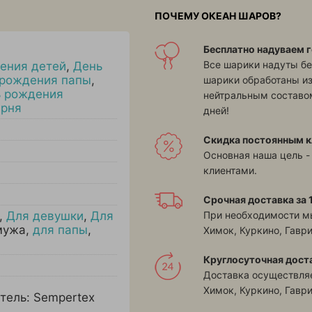
ПОЧЕМУ ОКЕАН ШАРОВ?
Бесплатно надуваем г
Все шарики надуты бе
ения детей
,
День
 рождения папы
,
шарики обработаны и
 рождения
нейтральным составом
арня
дней!
Скидка постоянным к
Основная наша цель -
клиентами.
Срочная доставка за 1
При необходимости м
,
Для девушки
,
Для
мужа
,
для папы
,
Химок, Куркино, Гавр
Круглосуточная дост
Доставка осуществляе
Химок, Куркино, Гавр
тель: Sempertex