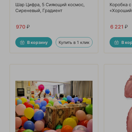
Шар Цифра, 5 Сияющий космос,
Коробка 
Сиреневый, Градиент
«Хороший
970
₽
6 221
₽
В корзину
Купить в 1 клик
В ко