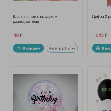
Шары на пол с воздухом
Цифра 2 р
разноцветные
40
₽
1 045
₽
В корзину
Купить в 1 клик
В ко