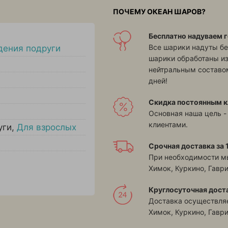
ПОЧЕМУ ОКЕАН ШАРОВ?
Бесплатно надуваем г
Все шарики надуты бе
дения подруги
шарики обработаны и
нейтральным составом
дней!
Скидка постоянным к
Основная наша цель -
клиентами.
уги
,
Для взрослых
Срочная доставка за 1
При необходимости м
Химок, Куркино, Гавр
Круглосуточная дост
Доставка осуществляе
Химок, Куркино, Гавр