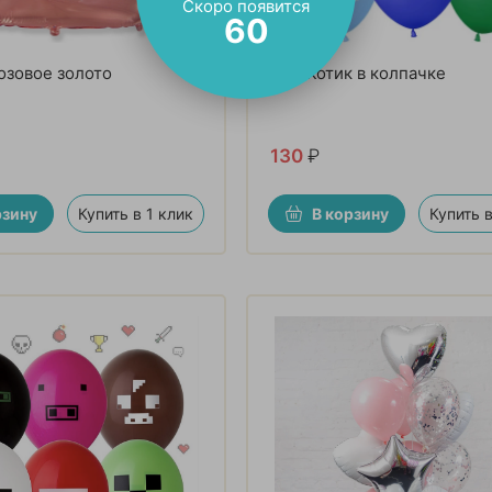
Скоро появится
58
озовое золото
Шар Котик в колпачке
130
₽
рзину
Купить в 1 клик
В корзину
Купить в