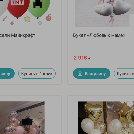
сели Майнкрафт
Букет «Любовь к маме»
2 916
₽
рзину
Купить в 1 клик
В корзину
Купить в