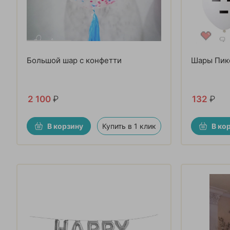
Большой шар с конфетти
Шары Пик
2 100
₽
132
₽
В корзину
Купить в 1 клик
В ко