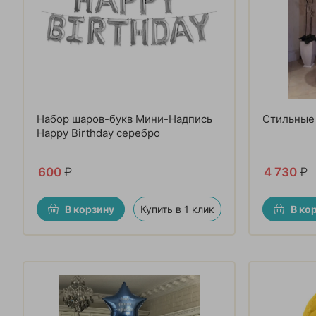
Набор шаров-букв Мини-Надпись
Стильные
Happy Birthday серебро
600
₽
4 730
₽
В корзину
Купить в 1 клик
В ко