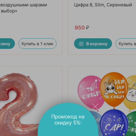
с воздушными шарами
Цифра 8, Slim, Сиреневый
 выбор»
950
₽
рзину
Купить в 1 клик
В корзину
Купить в
Промокод на
скидку 5%: