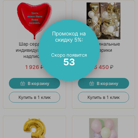
Промокод на
скидку 5%:
Шар сердца С
Оригинальные
индивидуальной
шарики
Скоро появится
надписью
52
1 926
₽
5 450
₽
В корзину
В корзину
Купить в 1 клик
Купить в 1 клик