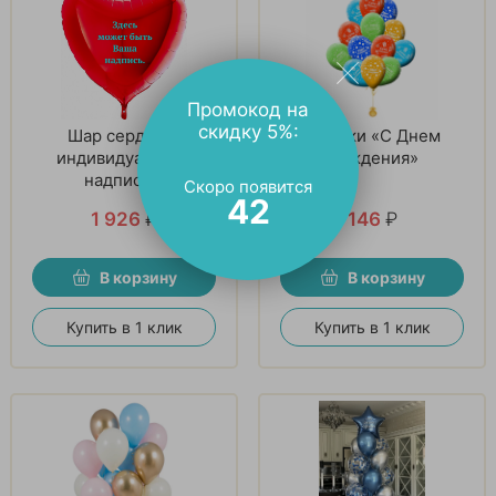
Промокод на
скидку 5%:
Шар сердца С
Шарики «С Днем
индивидуальной
Рождения»
надписью
Скоро появится
41
1 926
₽
146
₽
В корзину
В корзину
Купить в 1 клик
Купить в 1 клик