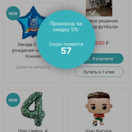
Готовое решение
Промокод на
«Звезда футбола»
скидку 5%:
11 500
₽
Скоро появится
Звезда С днем
56
рождения чемпион
Хоккей
В корзину
Цена по запросу
Купить в 1 клик
Шар Цифра, 4
Шар Фигура,